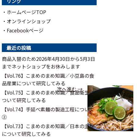
リンク
・ホームページTOP
・オンラインショップ
・Facebookページ
最近の投稿
商品入替のため2026年4月30日から5月3日
までネットショップをお休みします
【Vol.76】こまめのまめ知識／⼩⾖島の⾷
品産業について研究してみる
次へ進む →
【Vol.75】こまめのまめ知識／食品衛生に
ついて研究してみる
【Vol.74】手延べ素麺の製造工程について
②
【Vol.73】こまめのまめ知識／日本の主食
について研究してみる