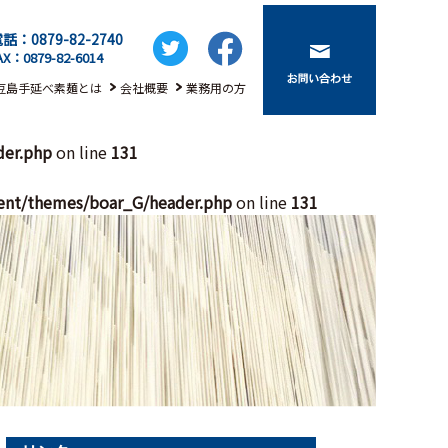
話：0879-82-2740
AX：0879-82-6014
豆島手延べ素麺とは
会社概要
業務用の方
der.php
on line
131
ent/themes/boar_G/header.php
on line
131