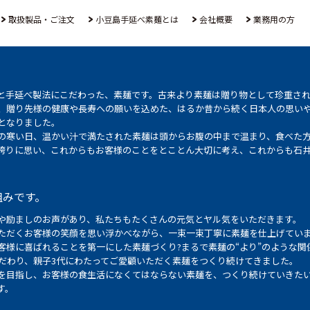
取扱製品・ご注文
小豆島手延べ素麺とは
会社概要
業務用の方
と手延べ製法にこだわった、素麺です。古来より素麺は贈り物として珍重さ
、贈り先様の健康や長寿への願いを込めた、はるか昔から続く日本人の思い
となりました。
の寒い日、温かい汁で満たされた素麺は頭からお腹の中まで温まり、食べた
誇りに思い、これからもお客様のことをとことん大切に考え、これからも石
組みです。
や励ましのお声があり、私たちもたくさんの元気とヤル気をいただきます。
ただくお客様の笑顔を思い浮かべながら、一束一束丁寧に素麺を仕上げてい
客様に喜ばれることを第一にした素麺づくり?まるで素麺の“より”のような関
こだわり、親子3代にわたってご愛顧いただく素麺をつくり続けてきました。
を目指し、お客様の食生活になくてはならない素麺を、つくり続けていきた
す。