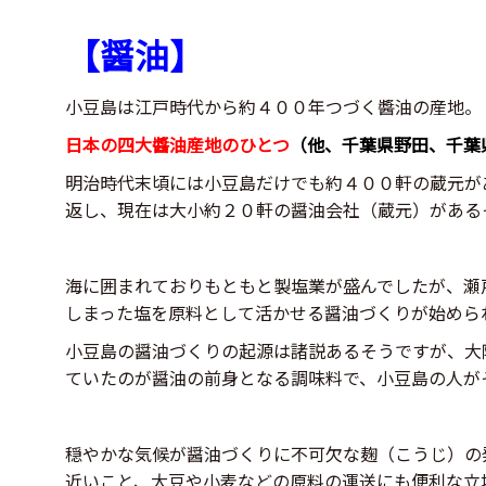
【醤油】
小豆島は江戸時代から約４００年つづく醬油の産地。
日本の四大醬油産地のひとつ
（他、千葉県野田、千葉
明治時代末頃には小豆島だけでも約４００軒の蔵元が
返し、現在は大小約２０軒の醤油会社（蔵元）がある
海に囲まれておりもともと製塩業が盛んでしたが、瀬
しまった塩を原料として活かせる醤油づくりが始めら
小豆島の醤油づくりの起源は諸説あるそうですが、大
ていたのが醤油の前身となる調味料で、小豆島の人が
穏やかな気候が醤油づくりに不可欠な麹（こうじ）の
近いこと、大豆や小麦などの原料の運送にも便利な立