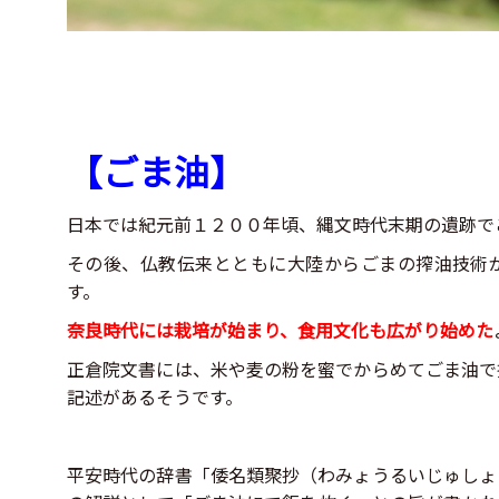
【ごま油】
日本では紀元前１２００年頃、縄文時代末期の遺跡で
その後、仏教伝来とともに大陸からごまの搾油技術
す。
奈良時代には栽培が始まり、食用文化も広がり始めた
正倉院文書には、米や麦の粉を蜜でからめてごま油で
記述があるそうです。
平安時代の辞書「倭名類聚抄（わみょうるいじゅしょ