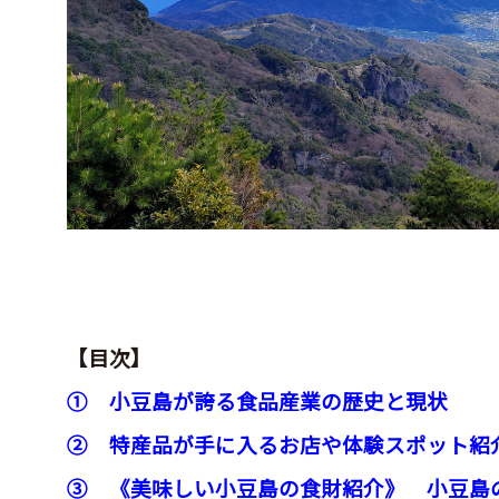
【目次】
① 小豆島が誇る食品産業の歴史と現状
② 特産品が手に入るお店や体験スポット紹
③
《美味しい小豆島の食財紹介》 小豆島