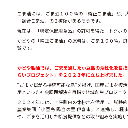
ごま油には、ごま油１００％の「純正ごま油」と、
「調合ごま油」の２種類があるそうです。
現在は、「特定保健用食品」の許可を得た「トクホの
かどやの「純正ごま油」の原料は、ごま１００％。良
徴です。
かどや製油では、ごまを通した小豆島の活性化を目指
らいプロジェクト」
を２０２３年に立ち上げました。
“ごまで繋がる持続可能な島”
を掲げ、国産ごまを復活
用といった社会課題解決を目指す地域創生プ
ロジェク
２０２４年には、土庄町内の休耕地を活用し、
試験的
農業集団「
小豆島 陽当の里 伊喜末」と連携し、種
や、
ごまを活用した給食提供などの取り組みを実施し