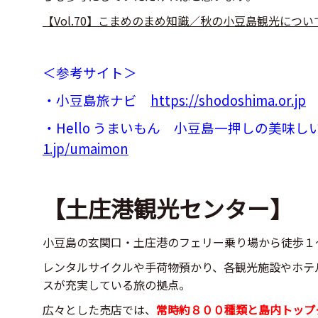
【Vol.70】こまめのまめ知識／秋の小豆島観光につ
＜参考サイト＞
・小豆島旅ナビ
https://shodoshima.or.jp
・Hello うまいもん 小豆島一押しの美味し
1.jp/umaimon
【土庄港観光センター】
小豆島の玄関口・土庄港のフェリー乗り場から徒歩１
レンタルサイクルや手荷物預かり、各観光施設やホテ
スが充実している旅の拠点。
広々とした売店では、
常時約８００種類と島内トップ