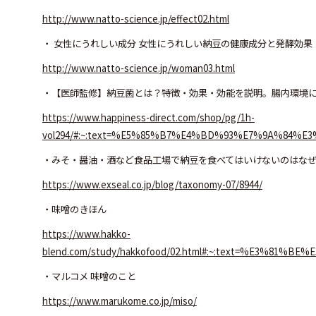
http://www.natto-science.jp/effect02.html
・ 女性にうれしい成分 女性にうれしい納豆の健康成分と発酵効果
http://www.natto-science.jp/woman03.html
・【医師監修】納豆菌とは？特徴・効果・効能を説明。腸内環境
https://www.happiness-direct.com/shop/pg/1h-
vol294/#:~:text=%E5%85%B7%E4%BD%93%E7%9A%8
・みそ・醤油・酒など食品工場で納豆を食べてはいけないのはな
https://www.exseal.co.jp/blog/taxonomy-07/8944/
・味噌のきほん
https://www.hakko-
blend.com/study/hakkofood/02.html#:~:text=%
・マルコメ 味噌のこと
https://www.marukome.co.jp/miso/