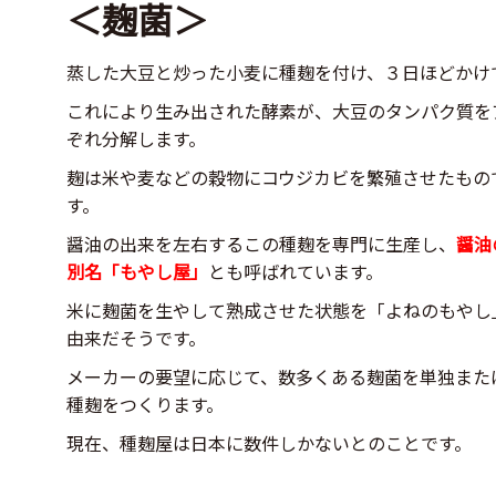
＜麹菌＞
蒸した大豆と炒った小麦に種麹を付け、３日ほどかけ
これにより生み出された酵素が、大豆のタンパク質を
ぞれ分解します。
麹は米や麦などの穀物にコウジカビを繁殖させたもの
す。
醤油の出来を左右するこの種麹を専門に生産し、
醤油
別名「もやし屋」
とも呼ばれています。
米に麹菌を生やして熟成させた状態を「よねのもやし
由来だそうです。
メーカーの要望に応じて、数多くある麹菌を単独また
種麹をつくります。
現在、種麹屋は日本に数件しかないとのことです。