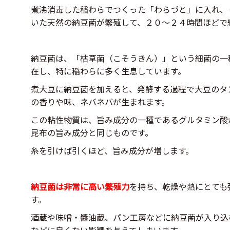
煮沸消毒した稲わらでつくった「わらづと」に入れ、
いた天然の納豆菌が繁殖して、２０〜２４時間ほどで
納豆菌は、「枯草菌（こそうきん）」という細菌の一
在し、特に稲わらに多く生息しています。
煮大豆に納豆菌を加えると、発酵する過程で大豆のタ
の香りや味、ネバネバが生まれます。
この粘性物質は、旨み成分の一種であるグルタミン酸
昆布の旨み成分と同じものです。
糸を引けば引くほど、旨み成分が増します。
納豆菌は非常に高い繁殖力
を持ち、乾燥や熱にとても
す。
酒蔵や味噌・醬油蔵、パン工房などに納豆菌が入り込
などに良くない影響を与えてしまいます。