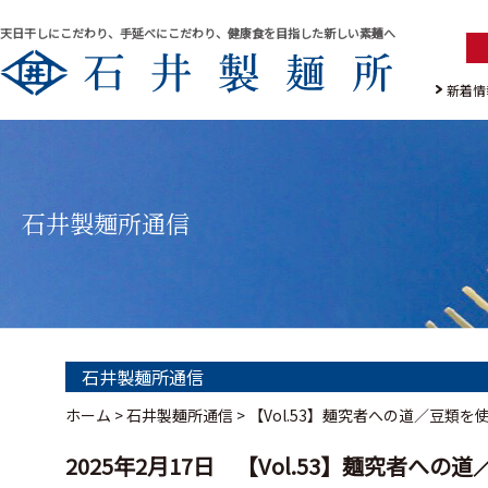
天日干しにこだわり、手延べにこだわり、健康食を目指した新しい素麺へ
新着情
石井製麺所通信
石井製麺所通信
ホーム
>
石井製麺所通信
>
【Vol.53】麺究者への道／豆類
2025年2月17日 【Vol.53】麺究者