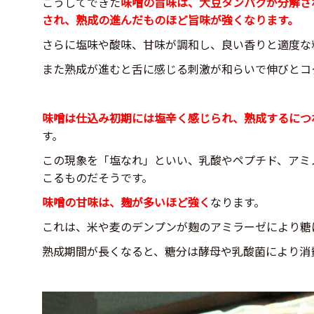
こうしてできた
味噌の旨味は、大豆タンパクが分解さ
され、熟成の進んだものほど旨味が強くなります。
さらに塩味や酸味、甘味が調和し、良い香りと適度な
また熟成が進むと舌に感じる刺激が和らいで伸びとコ
味噌は仕込み初期には塩辛く感じられ、熟成するにつ
す。
この現象を「塩なれ」といい、乳酸やペプチド、アミ
こるものだそうです。
味噌の甘味は、麹が多いほど強く
なります。
これは、米や麦のデンプンが麹のアミラーゼにより糖
熟成期間が長くなると、糖分は酵母や乳酸菌により消