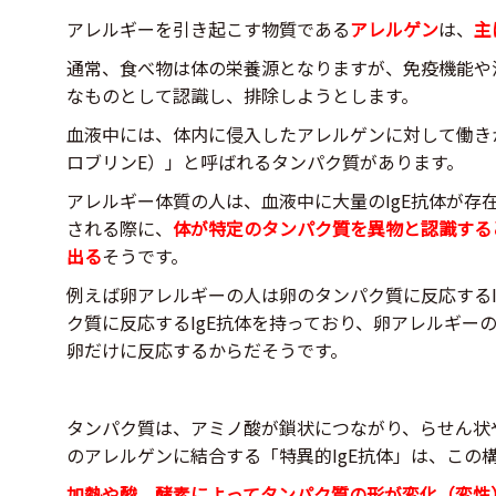
アレルギーを引き起こす物質である
アレルゲン
は、
主
通常、食べ物は体の栄養源となりますが、免疫機能や
なものとして認識し、排除しようとします。
血液中には、体内に侵入したアレルゲンに対して働きか
ロブリンE）」と呼ばれるタンパク質があります。
アレルギー体質の人は、血液中に大量のIgE抗体が存
される際に、
体が特定のタンパク質を異物と認識すると
出る
そうです。
例えば卵アレルギーの人は卵のタンパク質に反応するI
ク質に反応するIgE抗体を持っており、卵アレルギー
卵だけに反応するからだそうです。
タンパク質は、アミノ酸が鎖状につながり、らせん状
のアレルゲンに結合する「特異的IgE抗体」は、この
加熱や酸、酵素によってタンパク質の形が変化（変性