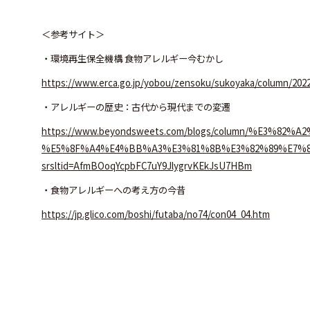
＜参考サイト＞
・環境再生保全機構 食物アレルギー今むかし
https://www.erca.go.jp/yobou/zensoku/sukoyaka/column/202
・アレルギーの歴史：古代から現代までの変遷
https://www.beyondsweets.com/blogs/column/%E
%E5%8F%A4%E4%BB%A3%E3%81%8B%E3%82%89%E7%
srsltid=AfmBOoqYcpbFC7uY9JlygrvKEkJsU7HBm
・食物アレルギーへの考え方の今昔
https://jp.glico.com/boshi/futaba/no74/con04_04.htm