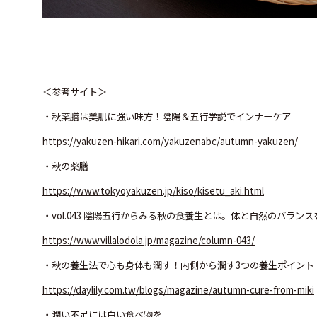
＜参考サイト＞
・秋薬膳は美肌に強い味方！陰陽＆五行学説でインナーケア
https://yakuzen-hikari.com/yakuzenabc/autumn-yakuzen/
・秋の薬膳
https://www.tokyoyakuzen.jp/kiso/kisetu_aki.html
・vol.043 陰陽五行からみる秋の食養生とは。体と自然のバラ
https://www.villalodola.jp/magazine/column-043/
・秋の養生法で心も身体も潤す！内側から潤す3つの養生ポイント Fro
https://daylily.com.tw/blogs/magazine/autumn-cure-from-miki
・潤い不足には白い食べ物を