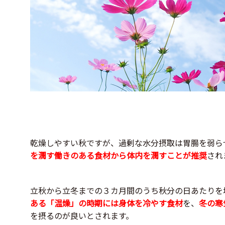
乾燥しやすい秋ですが、過剰な水分摂取は胃腸を弱ら
を潤す働きのある食材から体内を潤すことが推奨
され
立秋から立冬までの３カ月間のうち秋分の日あたりを
ある「温燥」の時期には身体を冷やす食材
を、
冬の寒
を摂るのが良いとされます。