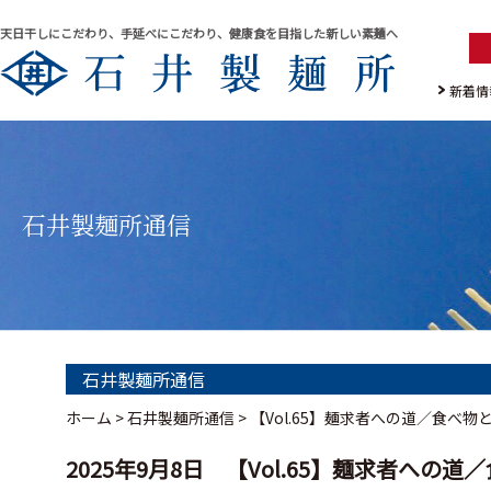
天日干しにこだわり、手延べにこだわり、健康食を目指した新しい素麺へ
新着情
石井製麺所通信
石井製麺所通信
ホーム
>
石井製麺所通信
>
【Vol.65】麺求者への道／食べ
2025年9月8日 【Vol.65】麺求者へ