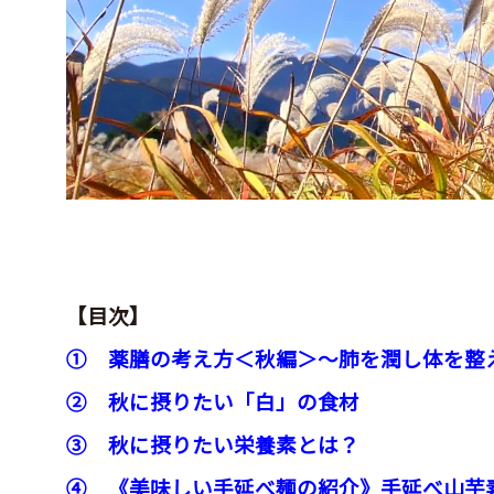
【目次】
① 薬膳の考え方＜秋編＞～肺を潤し体を整
② 秋に摂りたい「白」の食材
③ 秋に摂りたい栄養素とは？
④ 《美味しい手延べ麺の紹介》
手延べ山芋