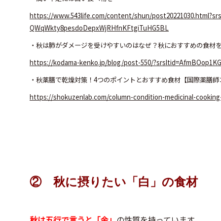
https://www.543life.com/content/shun/post20221030.html?
QWqWkty8pesdoDepxWjRHfnKFtgiTuHG5BL
・秋は肺がダメージを受けやすいのはなぜ？秋におすすめの食材
https://kodama-kenko.jp/blog/post-550/?srsltid=AfmBOop
・秋薬膳で乾燥対策！4つのポイントとおすすめ食材【国際薬膳師
https://shokuzenlab.com/column-condition-medicinal-cookin
② 秋に摂りたい「白」の食材
秋は五行で言うと「金」
の性質を持っています。