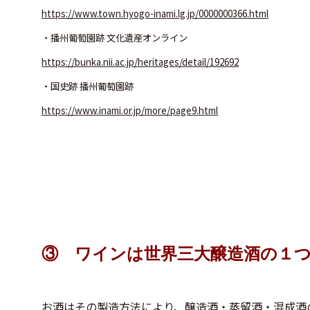
https://www.town.hyogo-inami.lg.jp/0000000366.html
・播州葡萄園跡 文化遺産オンライン
https://bunka.nii.ac.jp/heritages/detail/192692
・国史跡 播州葡萄園跡
https://www.inami.or.jp/more/page9.html
③ ワインは世界三大醸造酒の１
お酒はその製造方法により、醸造酒・蒸留酒・混成酒