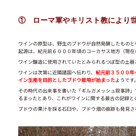
① ローマ軍やキリスト教により
ワインの原型は、野生のブドウが自然発酵したものと
起源は、紀元前６０００年頃のコーカサス地方（現在
ワイン醸造に使用されていたとみられるつぼ型の土器
ワインは次第に近隣諸国へ伝わり、
紀元前３５００年
イン生産を目的としたブドウ栽培が始まった
ようです
その時代の出来事を書いた「ギルガメッシュ叙事詩」
るまったとあり、これがワインに関する最古の記録と
ブドウの果汁を採る石臼や、ブドウ畑の痕跡も発見さ