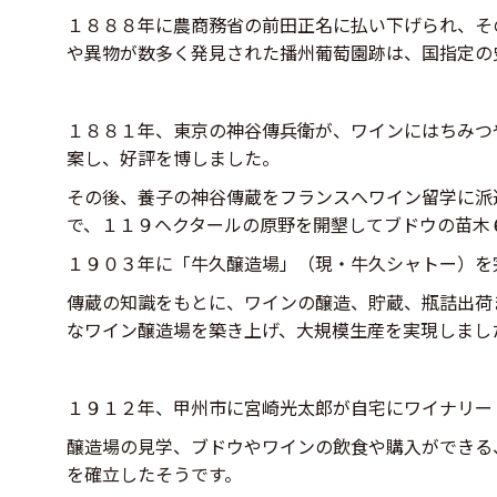
１８８８年に農商務省の前田正名に払い下げられ、そ
や異物が数多く発見された播州葡萄園跡は、国指定の
１８８１年、東京の神谷傳兵衛が、ワインにはちみつ
案し、好評を博しました。
その後、養子の神谷傳蔵をフランスへワイン留学に派
で、１１９ヘクタールの原野を開墾してブドウの苗木
１９０３年に「牛久醸造場」（現・牛久シャトー）を
傳蔵の知識をもとに、ワインの醸造、貯蔵、瓶詰出荷
なワイン醸造場を築き上げ、大規模生産を実現しまし
１９１２年、甲州市に宮崎光太郎が自宅にワイナリー
醸造場の見学、ブドウやワインの飲食や購入ができる
を確立したそうです。