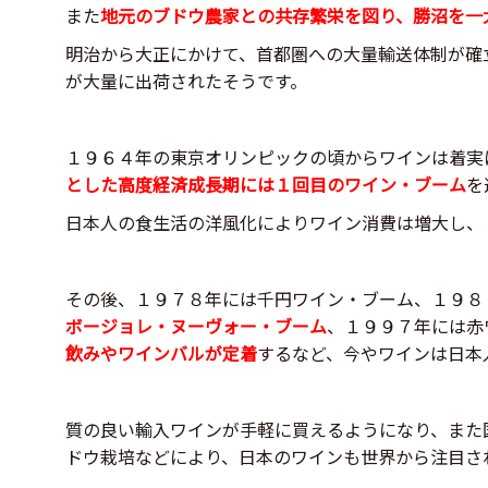
また
地元のブドウ農家との共存繁栄を図り、勝沼を一
明治から大正にかけて、首都圏への大量輸送体制が確
が大量に出荷されたそうです。
１９６４年の東京オリンピックの頃からワインは着実
とした高度経済成長期には１回目のワイン・ブーム
を
日本人の食生活の洋風化によりワイン消費は増大し、
その後、１９７８年には千円ワイン・ブーム、１９８
ボージョレ・ヌーヴォー・ブーム
、１９９７年には赤
飲みやワインバルが定着
するなど、今やワインは日本
質の良い輸入ワインが手軽に買えるようになり、また
ドウ栽培などにより、日本のワインも世界から注目さ