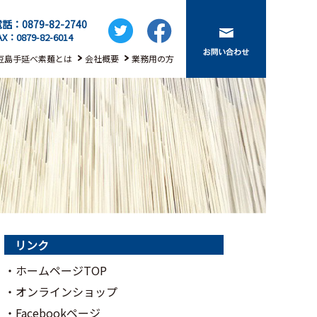
話：0879-82-2740
AX：0879-82-6014
豆島手延べ素麺とは
会社概要
業務用の方
リンク
・ホームページTOP
・オンラインショップ
・Facebookページ