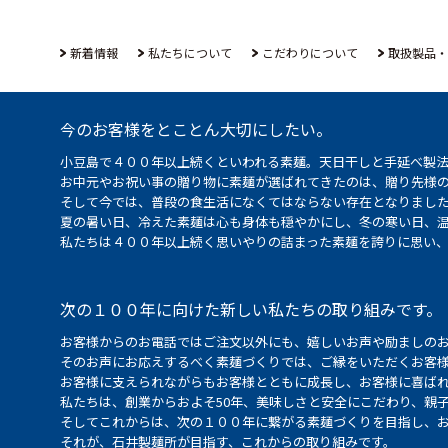
新着情報
私たちについて
こだわりについて
取扱製品・
今のお客様をとことん大切にしたい。
小豆島で４００年以上続くといわれる素麺。天日干しと手延べ製
お中元やお祝い事の贈り物に素麺が選ばれてきたのは、贈り先様
そして今では、普段の食生活になくてはならない存在となりまし
夏の暑い日、冷えた素麺は心も身体も穏やかにし、冬の寒い日、
私たちは４００年以上続く思いやりの詰まった素麺を誇りに思い
次の１００年に向けた新しい私たちの取り組みです。
お客様からのお電話ではご注文以外にも、嬉しいお声や励ましの
そのお声にお応えするべく素麺づくりでは、ご縁をいただくお客
お客様に支えられながらもお客様とともに成長し、お客様に喜ばれ
私たちは、創業からおよそ50年、美味しさと安全にこだわり、親
そしてこれからは、次の１００年に繋がる素麺づくりを目指し、
それが、石井製麺所が目指す、これからの取り組みです。