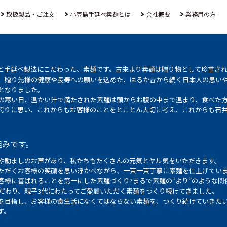
取扱製品・ご注文
小豆島手延べ素麺とは
会社概要
業務用の方
と手延べ製法にこだわった、素麺です。古来より素麺は贈り物として珍重さ
、贈り先様の健康や長寿への願いを込めた、はるか昔から続く日本人の思い
となりました。
の寒い日、温かい汁で満たされた素麺は頭からお腹の中まで温まり、食べた
誇りに思い、これからもお客様のことをとことん大切に考え、これからも石
組みです。
や励ましのお声があり、私たちもたくさんの元気とヤル気をいただきます。
ただくお客様の笑顔を思い浮かべながら、一束一束丁寧に素麺を仕上げてい
客様に喜ばれることを第一にした素麺づくり?まるで素麺の“より”のような関
こだわり、親子3代にわたってご愛顧いただく素麺をつくり続けてきました。
を目指し、お客様の食生活になくてはならない素麺を、つくり続けていきた
す。