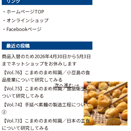
リンク
・ホームページTOP
・オンラインショップ
・Facebookページ
最近の投稿
商品入替のため2026年4月30日から5月3日
までネットショップをお休みします
【Vol.76】こまめのまめ知識／⼩⾖島の⾷
品産業について研究してみる
次へ進む →
【Vol.75】こまめのまめ知識／食品衛生に
ついて研究してみる
【Vol.74】手延べ素麺の製造工程について
②
【Vol.73】こまめのまめ知識／日本の主食
について研究してみる