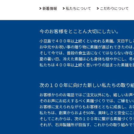
新着情報
私たちについて
こだわりについて
今のお客様をとことん大切にしたい。
小豆島で４００年以上続くといわれる素麺。天日干し
お中元やお祝い事の贈り物に素麺が選ばれてきたのは
そして今では、普段の食生活になくてはならない存在
夏の暑い日、冷えた素麺は心も身体も穏やかにし、冬
私たちは４００年以上続く思いやりの詰まった素麺を
次の１００年に向けた新しい私たちの取り
お客様からのお電話ではご注文以外にも、嬉しいお声
そのお声にお応えするべく素麺づくりでは、ご縁をい
お客様に支えられながらもお客様とともに成長し、お
私たちは、創業からおよそ50年、美味しさと安全に
そしてこれからは、次の１００年に繋がる素麺づくり
それが、石井製麺所が目指す、これからの取り組みで