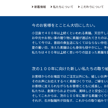
新着情報
私たちについて
こだわりについて
今のお客様をとことん大切にしたい。
小豆島で４００年以上続くといわれる素麺。天日干し
お中元やお祝い事の贈り物に素麺が選ばれてきたのは
そして今では、普段の食生活になくてはならない存在
夏の暑い日、冷えた素麺は心も身体も穏やかにし、冬
私たちは４００年以上続く思いやりの詰まった素麺を
次の１００年に向けた新しい私たちの取り
お客様からのお電話ではご注文以外にも、嬉しいお声
そのお声にお応えするべく素麺づくりでは、ご縁をい
お客様に支えられながらもお客様とともに成長し、お
私たちは、創業からおよそ50年、美味しさと安全に
そしてこれからは、次の１００年に繋がる素麺づくり
それが、石井製麺所が目指す、これからの取り組みで