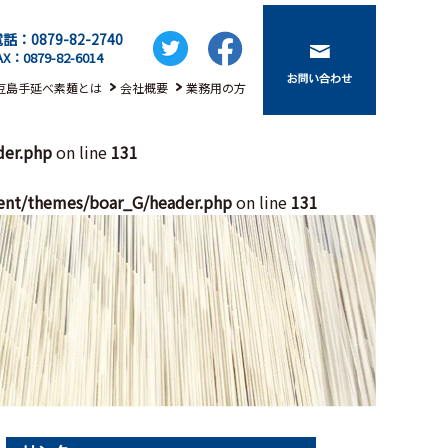
話：0879-82-2740
AX：0879-82-6014
豆島手延べ素麺とは
会社概要
業務用の方
der.php
on line
131
ent/themes/boar_G/header.php
on line
131