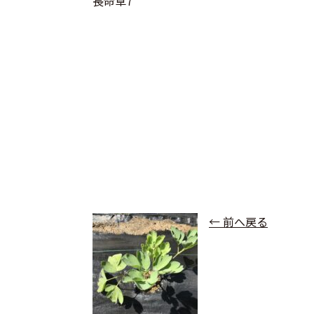
長命草7
← 前へ戻る