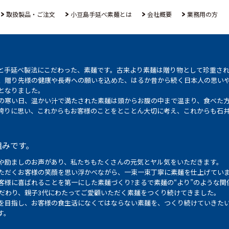
取扱製品・ご注文
小豆島手延べ素麺とは
会社概要
業務用の方
と手延べ製法にこだわった、素麺です。古来より素麺は贈り物として珍重さ
、贈り先様の健康や長寿への願いを込めた、はるか昔から続く日本人の思い
となりました。
の寒い日、温かい汁で満たされた素麺は頭からお腹の中まで温まり、食べた
誇りに思い、これからもお客様のことをとことん大切に考え、これからも石
組みです。
や励ましのお声があり、私たちもたくさんの元気とヤル気をいただきます。
ただくお客様の笑顔を思い浮かべながら、一束一束丁寧に素麺を仕上げてい
客様に喜ばれることを第一にした素麺づくり?まるで素麺の“より”のような関
こだわり、親子3代にわたってご愛顧いただく素麺をつくり続けてきました。
を目指し、お客様の食生活になくてはならない素麺を、つくり続けていきた
す。