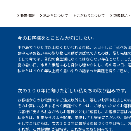
新着情報
私たちについて
こだわりについて
取扱製品・
今のお客様をとことん大切にしたい。
小豆島で４００年以上続くといわれる素麺。天日干しと手延べ製
お中元やお祝い事の贈り物に素麺が選ばれてきたのは、贈り先様
そして今では、普段の食生活になくてはならない存在となりまし
夏の暑い日、冷えた素麺は心も身体も穏やかにし、冬の寒い日、
私たちは４００年以上続く思いやりの詰まった素麺を誇りに思い
次の１００年に向けた新しい私たちの取り組みです。
お客様からのお電話ではご注文以外にも、嬉しいお声や励ましの
そのお声にお応えするべく素麺づくりでは、ご縁をいただくお客
お客様に支えられながらもお客様とともに成長し、お客様に喜ばれ
私たちは、創業からおよそ50年、美味しさと安全にこだわり、親
そしてこれからは、次の１００年に繋がる素麺づくりを目指し、
それが、石井製麺所が目指す、これからの取り組みです。