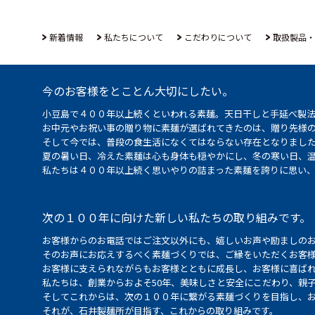
新着情報
私たちについて
こだわりについて
取扱製品・
今のお客様をとことん大切にしたい。
小豆島で４００年以上続くといわれる素麺。天日干しと手延べ製
お中元やお祝い事の贈り物に素麺が選ばれてきたのは、贈り先様
そして今では、普段の食生活になくてはならない存在となりまし
夏の暑い日、冷えた素麺は心も身体も穏やかにし、冬の寒い日、
私たちは４００年以上続く思いやりの詰まった素麺を誇りに思い
次の１００年に向けた新しい私たちの取り組みです。
お客様からのお電話ではご注文以外にも、嬉しいお声や励ましの
そのお声にお応えするべく素麺づくりでは、ご縁をいただくお客
お客様に支えられながらもお客様とともに成長し、お客様に喜ばれ
私たちは、創業からおよそ50年、美味しさと安全にこだわり、親
そしてこれからは、次の１００年に繋がる素麺づくりを目指し、
それが、石井製麺所が目指す、これからの取り組みです。