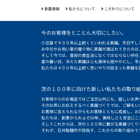
新着情報
私たちについて
こだわりについて
今のお客様をとことん大切にしたい。
小豆島で４００年以上続くといわれる素麺。天日干し
お中元やお祝い事の贈り物に素麺が選ばれてきたのは
そして今では、普段の食生活になくてはならない存在
夏の暑い日、冷えた素麺は心も身体も穏やかにし、冬
私たちは４００年以上続く思いやりの詰まった素麺を
次の１００年に向けた新しい私たちの取り
お客様からのお電話ではご注文以外にも、嬉しいお声
そのお声にお応えするべく素麺づくりでは、ご縁をい
お客様に支えられながらもお客様とともに成長し、お
私たちは、創業からおよそ50年、美味しさと安全に
そしてこれからは、次の１００年に繋がる素麺づくり
それが、石井製麺所が目指す、これからの取り組みで