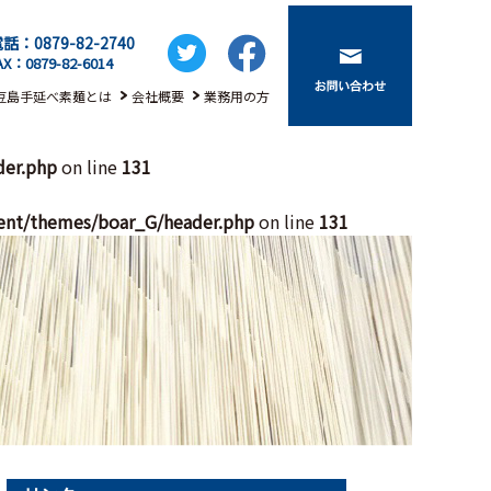
話：0879-82-2740
AX：0879-82-6014
豆島手延べ素麺とは
会社概要
業務用の方
der.php
on line
131
ent/themes/boar_G/header.php
on line
131