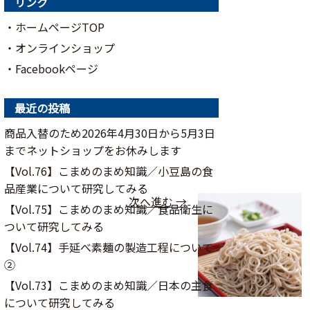
リンク
・ホームページTOP
・オンラインショップ
・Facebookページ
最近の投稿
商品入替のため2026年4月30日から5月3日
までネットショップをお休みします
【Vol.76】こまめのまめ知識／⼩⾖島の⾷
品産業について研究してみる
次へ進む →
【Vol.75】こまめのまめ知識／食品衛生に
ついて研究してみる
【Vol.74】手延べ素麺の製造工程について
②
【Vol.73】こまめのまめ知識／日本の主食
について研究してみる