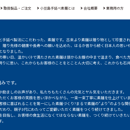
取扱製品・ご注文
小豆島手延べ素麺とは
会社概要
業務用の方
と手延べ製法にこだわった、素麺です。古来より素麺は贈り物として珍重さ
、贈り先様の健康や長寿への願いを込めた、はるか昔から続く日本人の思い
となりました。
の寒い日、温かい汁で満たされた素麺は頭からお腹の中まで温まり、食べた
誇りに思い、これからもお客様のことをとことん大切に考え、これからも石
組みです。
や励ましのお声があり、私たちもたくさんの元気とヤル気をいただきます。
ただくお客様の笑顔を思い浮かべながら、一束一束丁寧に素麺を仕上げてい
客様に喜ばれることを第一にした素麺づくり?まるで素麺の“より”のような関
こだわり、親子3代にわたってご愛顧いただく素麺をつくり続けてきました。
を目指し、お客様の食生活になくてはならない素麺を、つくり続けていきた
す。