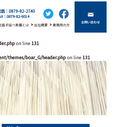
話：0879-82-2740
AX：0879-82-6014
豆島手延べ素麺とは
会社概要
業務用の方
der.php
on line
131
ent/themes/boar_G/header.php
on line
131