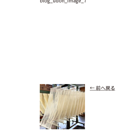
blog_udon_image_7
← 前へ戻る