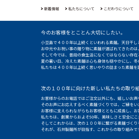
新着情報
私たちについて
こだわりについて
今のお客様をとことん大切にしたい。
小豆島で４００年以上続くといわれる素麺。天日干し
お中元やお祝い事の贈り物に素麺が選ばれてきたのは
そして今では、普段の食生活になくてはならない存在
夏の暑い日、冷えた素麺は心も身体も穏やかにし、冬
私たちは４００年以上続く思いやりの詰まった素麺を
次の１００年に向けた新しい私たちの取り
お客様からのお電話ではご注文以外にも、嬉しいお声
そのお声にお応えするべく素麺づくりでは、ご縁をい
お客様に支えられながらもお客様とともに成長し、お
私たちは、創業からおよそ50年、美味しさと安全に
そしてこれからは、次の１００年に繋がる素麺づくり
それが、石井製麺所が目指す、これからの取り組みで