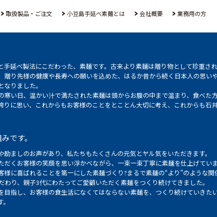
取扱製品・ご注文
小豆島手延べ素麺とは
会社概要
業務用の方
と手延べ製法にこだわった、素麺です。古来より素麺は贈り物として珍重さ
、贈り先様の健康や長寿への願いを込めた、はるか昔から続く日本人の思い
となりました。
の寒い日、温かい汁で満たされた素麺は頭からお腹の中まで温まり、食べた
誇りに思い、これからもお客様のことをとことん大切に考え、これからも石
組みです。
や励ましのお声があり、私たちもたくさんの元気とヤル気をいただきます。
ただくお客様の笑顔を思い浮かべながら、一束一束丁寧に素麺を仕上げてい
客様に喜ばれることを第一にした素麺づくり?まるで素麺の“より”のような関
こだわり、親子3代にわたってご愛顧いただく素麺をつくり続けてきました。
を目指し、お客様の食生活になくてはならない素麺を、つくり続けていきた
す。