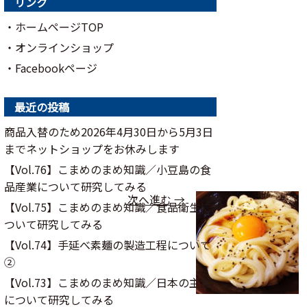
リンク
・ホームページTOP
・オンラインショップ
・Facebookページ
最近の投稿
商品入替のため2026年4月30日から5月3日
までネットショップをお休みします
【Vol.76】こまめのまめ知識／⼩⾖島の⾷
品産業について研究してみる
次へ進む →
【Vol.75】こまめのまめ知識／食品衛生に
ついて研究してみる
【Vol.74】手延べ素麺の製造工程について
②
【Vol.73】こまめのまめ知識／日本の主食
について研究してみる