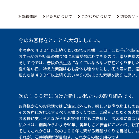
新着情報
私たちについて
こだわりについて
取扱製品・
今のお客様をとことん大切にしたい。
小豆島で４００年以上続くといわれる素麺。天日干しと手延べ製
お中元やお祝い事の贈り物に素麺が選ばれてきたのは、贈り先様
そして今では、普段の食生活になくてはならない存在となりまし
夏の暑い日、冷えた素麺は心も身体も穏やかにし、冬の寒い日、
私たちは４００年以上続く思いやりの詰まった素麺を誇りに思い
次の１００年に向けた新しい私たちの取り組みです。
お客様からのお電話ではご注文以外にも、嬉しいお声や励ましの
そのお声にお応えするべく素麺づくりでは、ご縁をいただくお客
お客様に支えられながらもお客様とともに成長し、お客様に喜ばれ
私たちは、創業からおよそ50年、美味しさと安全にこだわり、親
そしてこれからは、次の１００年に繋がる素麺づくりを目指し、
それが、石井製麺所が目指す、これからの取り組みです。