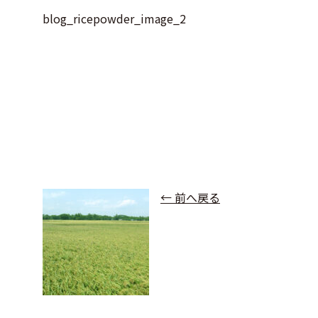
blog_ricepowder_image_2
← 前へ戻る