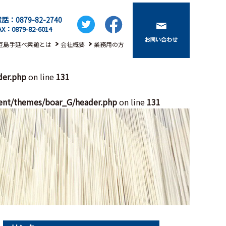
話：0879-82-2740
AX：0879-82-6014
豆島手延べ素麺とは
会社概要
業務用の方
der.php
on line
131
ent/themes/boar_G/header.php
on line
131