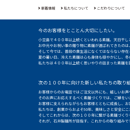
新着情報
私たちについて
こだわりについて
今のお客様をとことん大切にしたい。
小豆島で４００年以上続くといわれる素麺。天日干し
お中元やお祝い事の贈り物に素麺が選ばれてきたのは
そして今では、普段の食生活になくてはならない存在
夏の暑い日、冷えた素麺は心も身体も穏やかにし、冬
私たちは４００年以上続く思いやりの詰まった素麺を
次の１００年に向けた新しい私たちの取り
お客様からのお電話ではご注文以外にも、嬉しいお声
そのお声にお応えするべく素麺づくりでは、ご縁をい
お客様に支えられながらもお客様とともに成長し、お
私たちは、創業からおよそ50年、美味しさと安全に
そしてこれからは、次の１００年に繋がる素麺づくり
それが、石井製麺所が目指す、これからの取り組みで