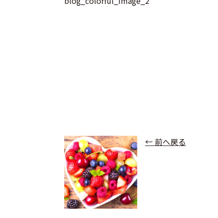
blog_colorful_image_2
← 前へ戻る