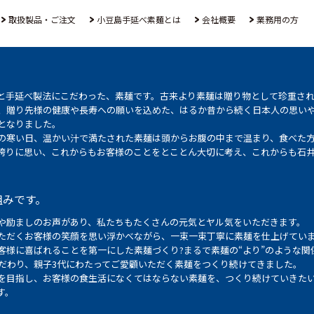
取扱製品・ご注文
小豆島手延べ素麺とは
会社概要
業務用の方
と手延べ製法にこだわった、素麺です。古来より素麺は贈り物として珍重さ
、贈り先様の健康や長寿への願いを込めた、はるか昔から続く日本人の思い
となりました。
の寒い日、温かい汁で満たされた素麺は頭からお腹の中まで温まり、食べた
誇りに思い、これからもお客様のことをとことん大切に考え、これからも石
組みです。
や励ましのお声があり、私たちもたくさんの元気とヤル気をいただきます。
ただくお客様の笑顔を思い浮かべながら、一束一束丁寧に素麺を仕上げてい
客様に喜ばれることを第一にした素麺づくり?まるで素麺の“より”のような関
こだわり、親子3代にわたってご愛顧いただく素麺をつくり続けてきました。
を目指し、お客様の食生活になくてはならない素麺を、つくり続けていきた
す。