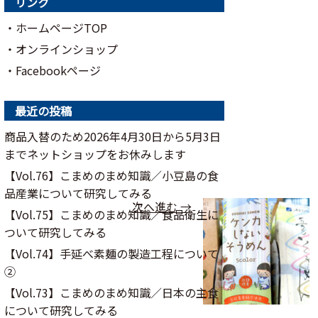
リンク
・ホームページTOP
・オンラインショップ
・Facebookページ
最近の投稿
商品入替のため2026年4月30日から5月3日
までネットショップをお休みします
【Vol.76】こまめのまめ知識／⼩⾖島の⾷
品産業について研究してみる
次へ進む →
【Vol.75】こまめのまめ知識／食品衛生に
ついて研究してみる
【Vol.74】手延べ素麺の製造工程について
②
【Vol.73】こまめのまめ知識／日本の主食
について研究してみる