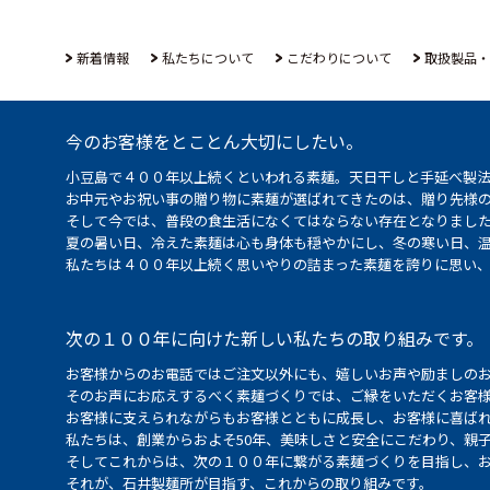
新着情報
私たちについて
こだわりについて
取扱製品・
今のお客様をとことん大切にしたい。
小豆島で４００年以上続くといわれる素麺。天日干しと手延べ製
お中元やお祝い事の贈り物に素麺が選ばれてきたのは、贈り先様
そして今では、普段の食生活になくてはならない存在となりまし
夏の暑い日、冷えた素麺は心も身体も穏やかにし、冬の寒い日、
私たちは４００年以上続く思いやりの詰まった素麺を誇りに思い
次の１００年に向けた新しい私たちの取り組みです。
お客様からのお電話ではご注文以外にも、嬉しいお声や励ましの
そのお声にお応えするべく素麺づくりでは、ご縁をいただくお客
お客様に支えられながらもお客様とともに成長し、お客様に喜ばれ
私たちは、創業からおよそ50年、美味しさと安全にこだわり、親
そしてこれからは、次の１００年に繋がる素麺づくりを目指し、
それが、石井製麺所が目指す、これからの取り組みです。