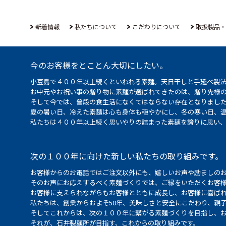
新着情報
私たちについて
こだわりについて
取扱製品・
今のお客様をとことん大切にしたい。
小豆島で４００年以上続くといわれる素麺。天日干しと手延べ製
お中元やお祝い事の贈り物に素麺が選ばれてきたのは、贈り先様
そして今では、普段の食生活になくてはならない存在となりまし
夏の暑い日、冷えた素麺は心も身体も穏やかにし、冬の寒い日、
私たちは４００年以上続く思いやりの詰まった素麺を誇りに思い
次の１００年に向けた新しい私たちの取り組みです。
お客様からのお電話ではご注文以外にも、嬉しいお声や励ましの
そのお声にお応えするべく素麺づくりでは、ご縁をいただくお客
お客様に支えられながらもお客様とともに成長し、お客様に喜ばれ
私たちは、創業からおよそ50年、美味しさと安全にこだわり、親
そしてこれからは、次の１００年に繋がる素麺づくりを目指し、
それが、石井製麺所が目指す、これからの取り組みです。