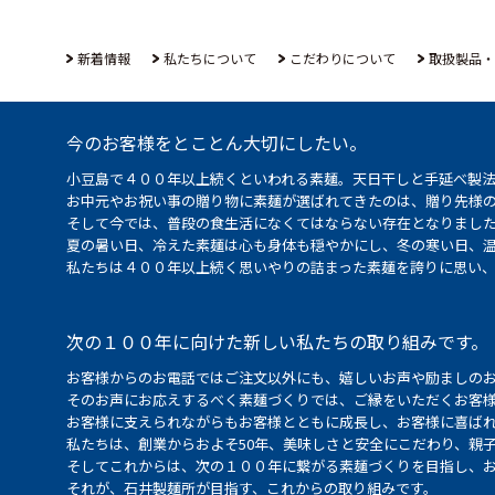
新着情報
私たちについて
こだわりについて
取扱製品・
今のお客様をとことん大切にしたい。
小豆島で４００年以上続くといわれる素麺。天日干しと手延べ製
お中元やお祝い事の贈り物に素麺が選ばれてきたのは、贈り先様
そして今では、普段の食生活になくてはならない存在となりまし
夏の暑い日、冷えた素麺は心も身体も穏やかにし、冬の寒い日、
私たちは４００年以上続く思いやりの詰まった素麺を誇りに思い
次の１００年に向けた新しい私たちの取り組みです。
お客様からのお電話ではご注文以外にも、嬉しいお声や励ましの
そのお声にお応えするべく素麺づくりでは、ご縁をいただくお客
お客様に支えられながらもお客様とともに成長し、お客様に喜ばれ
私たちは、創業からおよそ50年、美味しさと安全にこだわり、親
そしてこれからは、次の１００年に繋がる素麺づくりを目指し、
それが、石井製麺所が目指す、これからの取り組みです。