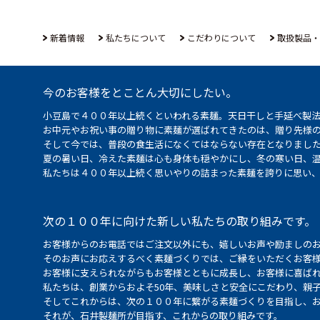
新着情報
私たちについて
こだわりについて
取扱製品・
今のお客様をとことん大切にしたい。
小豆島で４００年以上続くといわれる素麺。天日干しと手延べ製
お中元やお祝い事の贈り物に素麺が選ばれてきたのは、贈り先様
そして今では、普段の食生活になくてはならない存在となりまし
夏の暑い日、冷えた素麺は心も身体も穏やかにし、冬の寒い日、
私たちは４００年以上続く思いやりの詰まった素麺を誇りに思い
次の１００年に向けた新しい私たちの取り組みです。
お客様からのお電話ではご注文以外にも、嬉しいお声や励ましの
そのお声にお応えするべく素麺づくりでは、ご縁をいただくお客
お客様に支えられながらもお客様とともに成長し、お客様に喜ばれ
私たちは、創業からおよそ50年、美味しさと安全にこだわり、親
そしてこれからは、次の１００年に繋がる素麺づくりを目指し、
それが、石井製麺所が目指す、これからの取り組みです。