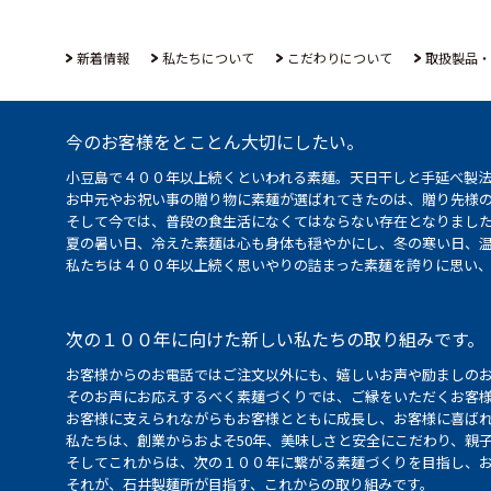
新着情報
私たちについて
こだわりについて
取扱製品・
今のお客様をとことん大切にしたい。
小豆島で４００年以上続くといわれる素麺。天日干しと手延べ製
お中元やお祝い事の贈り物に素麺が選ばれてきたのは、贈り先様
そして今では、普段の食生活になくてはならない存在となりまし
夏の暑い日、冷えた素麺は心も身体も穏やかにし、冬の寒い日、
私たちは４００年以上続く思いやりの詰まった素麺を誇りに思い
次の１００年に向けた新しい私たちの取り組みです。
お客様からのお電話ではご注文以外にも、嬉しいお声や励ましの
そのお声にお応えするべく素麺づくりでは、ご縁をいただくお客
お客様に支えられながらもお客様とともに成長し、お客様に喜ばれ
私たちは、創業からおよそ50年、美味しさと安全にこだわり、親
そしてこれからは、次の１００年に繋がる素麺づくりを目指し、
それが、石井製麺所が目指す、これからの取り組みです。