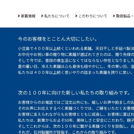
新着情報
私たちについて
こだわりについて
取扱製品・
今のお客様をとことん大切にしたい。
小豆島で４００年以上続くといわれる素麺。天日干しと手延べ製
お中元やお祝い事の贈り物に素麺が選ばれてきたのは、贈り先様
そして今では、普段の食生活になくてはならない存在となりまし
夏の暑い日、冷えた素麺は心も身体も穏やかにし、冬の寒い日、
私たちは４００年以上続く思いやりの詰まった素麺を誇りに思い
次の１００年に向けた新しい私たちの取り組みです。
お客様からのお電話ではご注文以外にも、嬉しいお声や励ましの
そのお声にお応えするべく素麺づくりでは、ご縁をいただくお客
お客様に支えられながらもお客様とともに成長し、お客様に喜ばれ
私たちは、創業からおよそ50年、美味しさと安全にこだわり、親
そしてこれからは、次の１００年に繋がる素麺づくりを目指し、
それが、石井製麺所が目指す、これからの取り組みです。