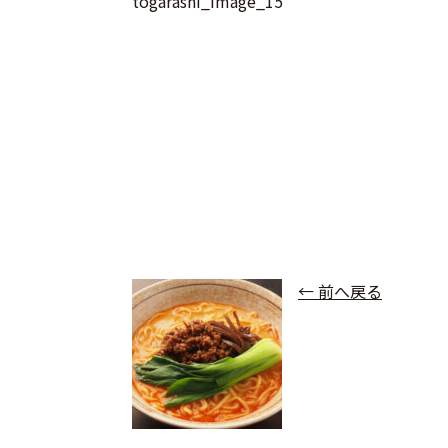
togarashi_image_15
← 前へ戻る