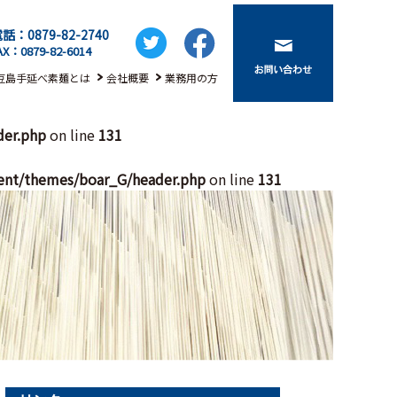
話：0879-82-2740
AX：0879-82-6014
豆島手延べ素麺とは
会社概要
業務用の方
der.php
on line
131
ent/themes/boar_G/header.php
on line
131