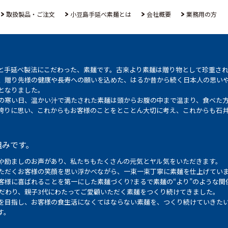
取扱製品・ご注文
小豆島手延べ素麺とは
会社概要
業務用の方
と手延べ製法にこだわった、素麺です。古来より素麺は贈り物として珍重さ
、贈り先様の健康や長寿への願いを込めた、はるか昔から続く日本人の思い
となりました。
の寒い日、温かい汁で満たされた素麺は頭からお腹の中まで温まり、食べた
誇りに思い、これからもお客様のことをとことん大切に考え、これからも石
組みです。
や励ましのお声があり、私たちもたくさんの元気とヤル気をいただきます。
ただくお客様の笑顔を思い浮かべながら、一束一束丁寧に素麺を仕上げてい
客様に喜ばれることを第一にした素麺づくり?まるで素麺の“より”のような関
こだわり、親子3代にわたってご愛顧いただく素麺をつくり続けてきました。
を目指し、お客様の食生活になくてはならない素麺を、つくり続けていきた
す。