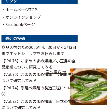
リンク
・ホームページTOP
・オンラインショップ
・Facebookページ
最近の投稿
商品入替のため2026年4月30日から5月3日
までネットショップをお休みします
【Vol.76】こまめのまめ知識／⼩⾖島の⾷
品産業について研究してみる
次へ進む →
【Vol.75】こまめのまめ知識／食品衛生に
ついて研究してみる
【Vol.74】手延べ素麺の製造工程について
②
【Vol.73】こまめのまめ知識／日本の主食
について研究してみる