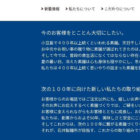
新着情報
私たちについて
こだわりについて
今のお客様をとことん大切にしたい。
小豆島で４００年以上続くといわれる素麺。天日干し
お中元やお祝い事の贈り物に素麺が選ばれてきたのは
そして今では、普段の食生活になくてはならない存在
夏の暑い日、冷えた素麺は心も身体も穏やかにし、冬
私たちは４００年以上続く思いやりの詰まった素麺を
次の１００年に向けた新しい私たちの取り
お客様からのお電話ではご注文以外にも、嬉しいお声
そのお声にお応えするべく素麺づくりでは、ご縁をい
お客様に支えられながらもお客様とともに成長し、お
私たちは、創業からおよそ50年、美味しさと安全に
そしてこれからは、次の１００年に繋がる素麺づくり
それが、石井製麺所が目指す、これからの取り組みで