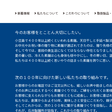
新着情報
私たちについて
こだわりについて
取扱製品・
今のお客様をとことん大切にしたい。
小豆島で４００年以上続くといわれる素麺。天日干しと手延べ製
お中元やお祝い事の贈り物に素麺が選ばれてきたのは、贈り先様
そして今では、普段の食生活になくてはならない存在となりまし
夏の暑い日、冷えた素麺は心も身体も穏やかにし、冬の寒い日、
私たちは４００年以上続く思いやりの詰まった素麺を誇りに思い
次の１００年に向けた新しい私たちの取り組みです。
お客様からのお電話ではご注文以外にも、嬉しいお声や励ましの
そのお声にお応えするべく素麺づくりでは、ご縁をいただくお客
お客様に支えられながらもお客様とともに成長し、お客様に喜ばれ
私たちは、創業からおよそ50年、美味しさと安全にこだわり、親
そしてこれからは、次の１００年に繋がる素麺づくりを目指し、
それが、石井製麺所が目指す、これからの取り組みです。