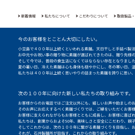
新着情報
私たちについて
こだわりについて
取扱製品・
今のお客様をとことん大切にしたい。
小豆島で４００年以上続くといわれる素麺。天日干しと手延べ製
お中元やお祝い事の贈り物に素麺が選ばれてきたのは、贈り先様
そして今では、普段の食生活になくてはならない存在となりまし
夏の暑い日、冷えた素麺は心も身体も穏やかにし、冬の寒い日、
私たちは４００年以上続く思いやりの詰まった素麺を誇りに思い
次の１００年に向けた新しい私たちの取り組みです。
お客様からのお電話ではご注文以外にも、嬉しいお声や励ましの
そのお声にお応えするべく素麺づくりでは、ご縁をいただくお客
お客様に支えられながらもお客様とともに成長し、お客様に喜ばれ
私たちは、創業からおよそ50年、美味しさと安全にこだわり、親
そしてこれからは、次の１００年に繋がる素麺づくりを目指し、
それが、石井製麺所が目指す、これからの取り組みです。