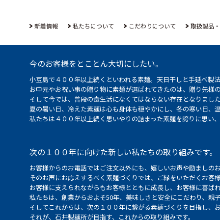
新着情報
私たちについて
こだわりについて
取扱製品・
今のお客様をとことん大切にしたい。
小豆島で４００年以上続くといわれる素麺。天日干しと手延べ製
お中元やお祝い事の贈り物に素麺が選ばれてきたのは、贈り先様
そして今では、普段の食生活になくてはならない存在となりまし
夏の暑い日、冷えた素麺は心も身体も穏やかにし、冬の寒い日、
私たちは４００年以上続く思いやりの詰まった素麺を誇りに思い
次の１００年に向けた新しい私たちの取り組みです。
お客様からのお電話ではご注文以外にも、嬉しいお声や励ましの
そのお声にお応えするべく素麺づくりでは、ご縁をいただくお客
お客様に支えられながらもお客様とともに成長し、お客様に喜ばれ
私たちは、創業からおよそ50年、美味しさと安全にこだわり、親
そしてこれからは、次の１００年に繋がる素麺づくりを目指し、
それが、石井製麺所が目指す、これからの取り組みです。