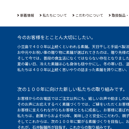
新着情報
私たちについて
こだわりについて
取扱製品・
今のお客様をとことん大切にしたい。
小豆島で４００年以上続くといわれる素麺。天日干しと手延べ製
お中元やお祝い事の贈り物に素麺が選ばれてきたのは、贈り先様
そして今では、普段の食生活になくてはならない存在となりまし
夏の暑い日、冷えた素麺は心も身体も穏やかにし、冬の寒い日、
私たちは４００年以上続く思いやりの詰まった素麺を誇りに思い
次の１００年に向けた新しい私たちの取り組みです。
お客様からのお電話ではご注文以外にも、嬉しいお声や励ましの
そのお声にお応えするべく素麺づくりでは、ご縁をいただくお客
お客様に支えられながらもお客様とともに成長し、お客様に喜ばれ
私たちは、創業からおよそ50年、美味しさと安全にこだわり、親
そしてこれからは、次の１００年に繋がる素麺づくりを目指し、
それが、石井製麺所が目指す、これからの取り組みです。