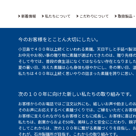
新着情報
私たちについて
こだわりについて
取扱製品・
今のお客様をとことん大切にしたい。
小豆島で４００年以上続くといわれる素麺。天日干しと手延べ製
お中元やお祝い事の贈り物に素麺が選ばれてきたのは、贈り先様
そして今では、普段の食生活になくてはならない存在となりまし
夏の暑い日、冷えた素麺は心も身体も穏やかにし、冬の寒い日、
私たちは４００年以上続く思いやりの詰まった素麺を誇りに思い
次の１００年に向けた新しい私たちの取り組みです。
お客様からのお電話ではご注文以外にも、嬉しいお声や励ましの
そのお声にお応えするべく素麺づくりでは、ご縁をいただくお客
お客様に支えられながらもお客様とともに成長し、お客様に喜ばれ
私たちは、創業からおよそ50年、美味しさと安全にこだわり、親
そしてこれからは、次の１００年に繋がる素麺づくりを目指し、
それが、石井製麺所が目指す、これからの取り組みです。