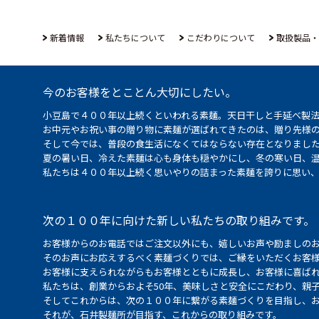
新着情報
私たちについて
こだわりについて
取扱製品・
今のお客様をとことん大切にしたい。
小豆島で４００年以上続くといわれる素麺。天日干しと手延べ製
お中元やお祝い事の贈り物に素麺が選ばれてきたのは、贈り先様
そして今では、普段の食生活になくてはならない存在となりまし
夏の暑い日、冷えた素麺は心も身体も穏やかにし、冬の寒い日、
私たちは４００年以上続く思いやりの詰まった素麺を誇りに思い
次の１００年に向けた新しい私たちの取り組みです。
お客様からのお電話ではご注文以外にも、嬉しいお声や励ましの
そのお声にお応えするべく素麺づくりでは、ご縁をいただくお客
お客様に支えられながらもお客様とともに成長し、お客様に喜ばれ
私たちは、創業からおよそ50年、美味しさと安全にこだわり、親
そしてこれからは、次の１００年に繋がる素麺づくりを目指し、
それが、石井製麺所が目指す、これからの取り組みです。