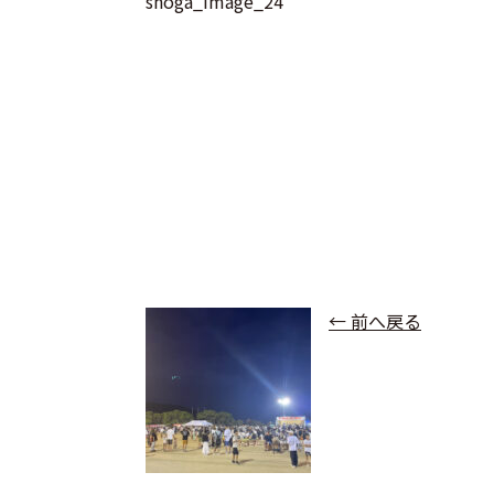
shoga_image_24
← 前へ戻る