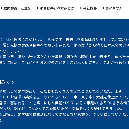
取扱製品・ご注文
小豆島手延べ素麺とは
会社概要
業務用の方
と手延べ製法にこだわった、素麺です。古来より素麺は贈り物として珍重さ
、贈り先様の健康や長寿への願いを込めた、はるか昔から続く日本人の思い
となりました。
の寒い日、温かい汁で満たされた素麺は頭からお腹の中まで温まり、食べた
誇りに思い、これからもお客様のことをとことん大切に考え、これからも石
組みです。
や励ましのお声があり、私たちもたくさんの元気とヤル気をいただきます。
ただくお客様の笑顔を思い浮かべながら、一束一束丁寧に素麺を仕上げてい
客様に喜ばれることを第一にした素麺づくり?まるで素麺の“より”のような関
こだわり、親子3代にわたってご愛顧いただく素麺をつくり続けてきました。
を目指し、お客様の食生活になくてはならない素麺を、つくり続けていきた
す。