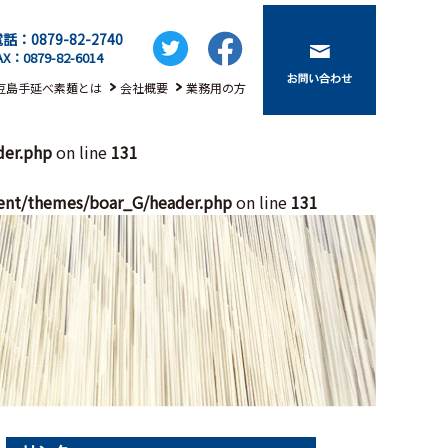
話：0879-82-2740
AX：0879-82-6014
豆島手延べ素麺とは
会社概要
業務用の方
der.php
on line
131
ent/themes/boar_G/header.php
on line
131