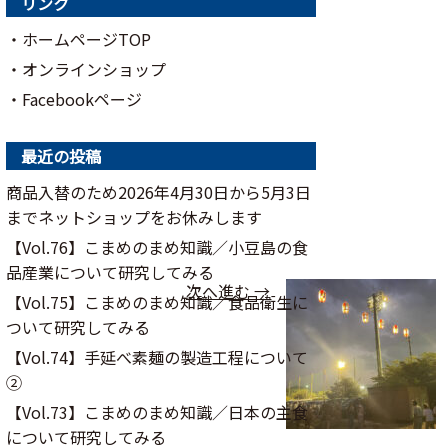
リンク
・ホームページTOP
・オンラインショップ
・Facebookページ
最近の投稿
商品入替のため2026年4月30日から5月3日
までネットショップをお休みします
【Vol.76】こまめのまめ知識／⼩⾖島の⾷
品産業について研究してみる
次へ進む →
【Vol.75】こまめのまめ知識／食品衛生に
ついて研究してみる
【Vol.74】手延べ素麺の製造工程について
②
【Vol.73】こまめのまめ知識／日本の主食
について研究してみる