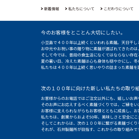
新着情報
私たちについて
こだわりについて
今のお客様をとことん大切にしたい。
小豆島で４００年以上続くといわれる素麺。天日干し
お中元やお祝い事の贈り物に素麺が選ばれてきたのは
そして今では、普段の食生活になくてはならない存在
夏の暑い日、冷えた素麺は心も身体も穏やかにし、冬
私たちは４００年以上続く思いやりの詰まった素麺を
次の１００年に向けた新しい私たちの取り
お客様からのお電話ではご注文以外にも、嬉しいお声
そのお声にお応えするべく素麺づくりでは、ご縁をい
お客様に支えられながらもお客様とともに成長し、お
私たちは、創業からおよそ50年、美味しさと安全に
そしてこれからは、次の１００年に繋がる素麺づくり
それが、石井製麺所が目指す、これからの取り組みで