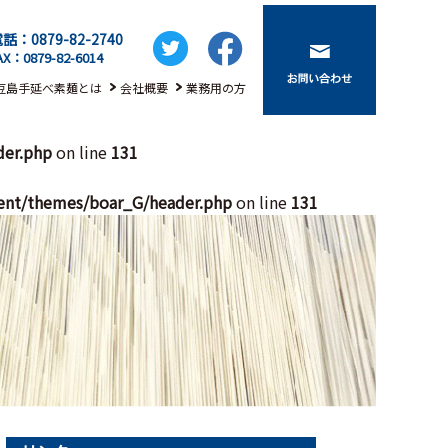
話：0879-82-2740
AX：0879-82-6014
豆島手延べ素麺とは
会社概要
業務用の方
der.php
on line
131
ent/themes/boar_G/header.php
on line
131