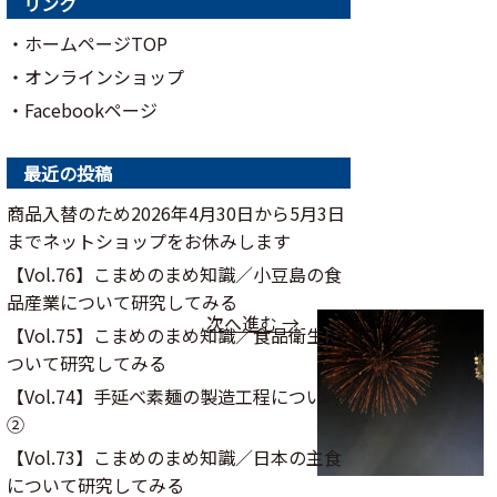
リンク
・ホームページTOP
・オンラインショップ
・Facebookページ
最近の投稿
商品入替のため2026年4月30日から5月3日
までネットショップをお休みします
【Vol.76】こまめのまめ知識／⼩⾖島の⾷
品産業について研究してみる
次へ進む →
【Vol.75】こまめのまめ知識／食品衛生に
ついて研究してみる
【Vol.74】手延べ素麺の製造工程について
②
【Vol.73】こまめのまめ知識／日本の主食
について研究してみる