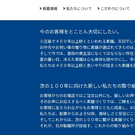
新着情報
私たちについて
こだわりについて
今のお客様をとことん大切にしたい。
小豆島で４００年以上続くといわれる素麺。天日干し
お中元やお祝い事の贈り物に素麺が選ばれてきたのは
そして今では、普段の食生活になくてはならない存在
夏の暑い日、冷えた素麺は心も身体も穏やかにし、冬
私たちは４００年以上続く思いやりの詰まった素麺を
次の１００年に向けた新しい私たちの取り
お客様からのお電話ではご注文以外にも、嬉しいお声
そのお声にお応えするべく素麺づくりでは、ご縁をい
お客様に支えられながらもお客様とともに成長し、お
私たちは、創業からおよそ50年、美味しさと安全に
そしてこれからは、次の１００年に繋がる素麺づくり
それが、石井製麺所が目指す、これからの取り組みで