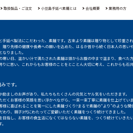
取扱製品・ご注文
小豆島手延べ素麺とは
会社概要
業務用の方
と手延べ製法にこだわった、素麺です。古来より素麺は贈り物として珍重さ
、贈り先様の健康や長寿への願いを込めた、はるか昔から続く日本人の思い
となりました。
の寒い日、温かい汁で満たされた素麺は頭からお腹の中まで温まり、食べた
誇りに思い、これからもお客様のことをとことん大切に考え、これからも石
組みです。
や励ましのお声があり、私たちもたくさんの元気とヤル気をいただきます。
ただくお客様の笑顔を思い浮かべながら、一束一束丁寧に素麺を仕上げてい
客様に喜ばれることを第一にした素麺づくり?まるで素麺の“より”のような関
こだわり、親子3代にわたってご愛顧いただく素麺をつくり続けてきました。
を目指し、お客様の食生活になくてはならない素麺を、つくり続けていきた
す。