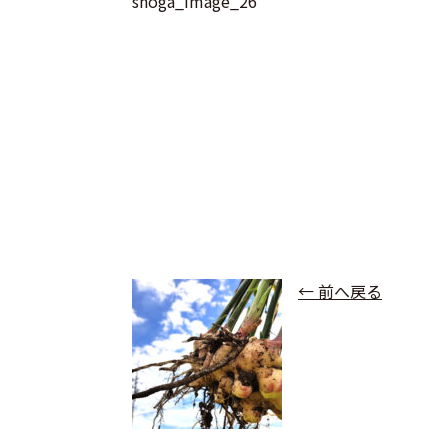
shoga_image_26
← 前へ戻る