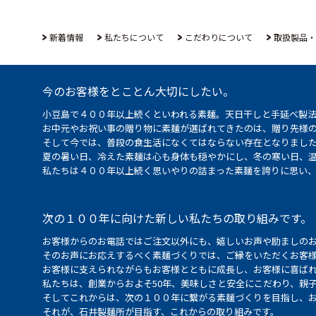
新着情報
私たちについて
こだわりについて
取扱製品・
今のお客様をとことん大切にしたい。
小豆島で４００年以上続くといわれる素麺。天日干しと手延べ製
お中元やお祝い事の贈り物に素麺が選ばれてきたのは、贈り先様
そして今では、普段の食生活になくてはならない存在となりまし
夏の暑い日、冷えた素麺は心も身体も穏やかにし、冬の寒い日、
私たちは４００年以上続く思いやりの詰まった素麺を誇りに思い
次の１００年に向けた新しい私たちの取り組みです。
お客様からのお電話ではご注文以外にも、嬉しいお声や励ましの
そのお声にお応えするべく素麺づくりでは、ご縁をいただくお客
お客様に支えられながらもお客様とともに成長し、お客様に喜ばれ
私たちは、創業からおよそ50年、美味しさと安全にこだわり、親
そしてこれからは、次の１００年に繋がる素麺づくりを目指し、
それが、石井製麺所が目指す、これからの取り組みです。