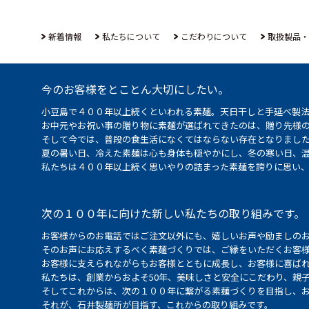
新着情報
私たちについて
こだわりについて
取扱製品・
今のお客様をとことん大切にしたい。
小豆島で４００年以上続くといわれる素麺。天日干しと手延べ製
お中元やお祝い事の贈り物に素麺が選ばれてきたのは、贈り先様
そして今では、普段の食生活になくてはならない存在となりまし
夏の暑い日、冷えた素麺は心も身体も穏やかにし、冬の寒い日、
私たちは４００年以上続く思いやりの詰まった素麺を誇りに思い
次の１００年に向けた新しい私たちの取り組みです。
お客様からのお電話ではご注文以外にも、嬉しいお声や励ましの
そのお声にお応えするべく素麺づくりでは、ご縁をいただくお客
お客様に支えられながらもお客様とともに成長し、お客様に喜ばれ
私たちは、創業からおよそ50年、美味しさと安全にこだわり、親
そしてこれからは、次の１００年に繋がる素麺づくりを目指し、
それが、石井製麺所が目指す、これからの取り組みです。