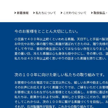
新着情報
私たちについて
こだわりについて
取扱製品・
今のお客様をとことん大切にしたい。
小豆島で４００年以上続くといわれる素麺。天日干しと手延べ製
お中元やお祝い事の贈り物に素麺が選ばれてきたのは、贈り先様
そして今では、普段の食生活になくてはならない存在となりまし
夏の暑い日、冷えた素麺は心も身体も穏やかにし、冬の寒い日、
私たちは４００年以上続く思いやりの詰まった素麺を誇りに思い
次の１００年に向けた新しい私たちの取り組みです。
お客様からのお電話ではご注文以外にも、嬉しいお声や励ましの
そのお声にお応えするべく素麺づくりでは、ご縁をいただくお客
お客様に支えられながらもお客様とともに成長し、お客様に喜ばれ
私たちは、創業からおよそ50年、美味しさと安全にこだわり、親
そしてこれからは、次の１００年に繋がる素麺づくりを目指し、
それが、石井製麺所が目指す、これからの取り組みです。