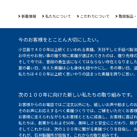
新着情報
私たちについて
こだわりについて
取扱製品・
今のお客様をとことん大切にしたい。
小豆島で４００年以上続くといわれる素麺。天日干しと手延べ製
お中元やお祝い事の贈り物に素麺が選ばれてきたのは、贈り先様
そして今では、普段の食生活になくてはならない存在となりまし
夏の暑い日、冷えた素麺は心も身体も穏やかにし、冬の寒い日、
私たちは４００年以上続く思いやりの詰まった素麺を誇りに思い
次の１００年に向けた新しい私たちの取り組みです。
お客様からのお電話ではご注文以外にも、嬉しいお声や励ましの
そのお声にお応えするべく素麺づくりでは、ご縁をいただくお客
お客様に支えられながらもお客様とともに成長し、お客様に喜ばれ
私たちは、創業からおよそ50年、美味しさと安全にこだわり、親
そしてこれからは、次の１００年に繋がる素麺づくりを目指し、
それが、石井製麺所が目指す、これからの取り組みです。