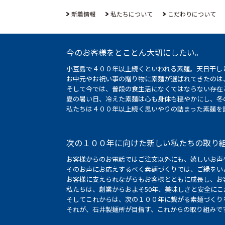
新着情報
私たちについて
こだわりについて
今のお客様をとことん大切にしたい。
小豆島で４００年以上続くといわれる素麺。天日干し
お中元やお祝い事の贈り物に素麺が選ばれてきたのは
そして今では、普段の食生活になくてはならない存在
夏の暑い日、冷えた素麺は心も身体も穏やかにし、冬
私たちは４００年以上続く思いやりの詰まった素麺を
次の１００年に向けた新しい私たちの取り
お客様からのお電話ではご注文以外にも、嬉しいお声
そのお声にお応えするべく素麺づくりでは、ご縁をい
お客様に支えられながらもお客様とともに成長し、お
私たちは、創業からおよそ50年、美味しさと安全に
そしてこれからは、次の１００年に繋がる素麺づくり
それが、石井製麺所が目指す、これからの取り組みで