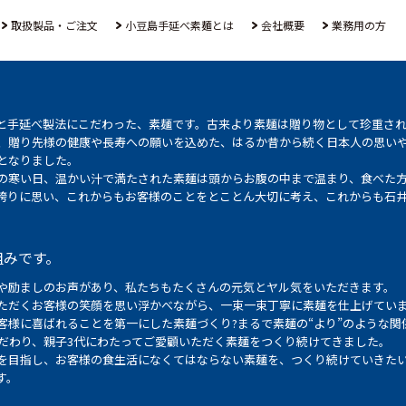
取扱製品・ご注文
小豆島手延べ素麺とは
会社概要
業務用の方
と手延べ製法にこだわった、素麺です。古来より素麺は贈り物として珍重さ
、贈り先様の健康や長寿への願いを込めた、はるか昔から続く日本人の思い
となりました。
の寒い日、温かい汁で満たされた素麺は頭からお腹の中まで温まり、食べた
誇りに思い、これからもお客様のことをとことん大切に考え、これからも石
組みです。
や励ましのお声があり、私たちもたくさんの元気とヤル気をいただきます。
ただくお客様の笑顔を思い浮かべながら、一束一束丁寧に素麺を仕上げてい
客様に喜ばれることを第一にした素麺づくり?まるで素麺の“より”のような関
こだわり、親子3代にわたってご愛顧いただく素麺をつくり続けてきました。
を目指し、お客様の食生活になくてはならない素麺を、つくり続けていきた
す。