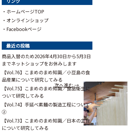
リンク
・ホームページTOP
・オンラインショップ
・Facebookページ
最近の投稿
商品入替のため2026年4月30日から5月3日
までネットショップをお休みします
【Vol.76】こまめのまめ知識／⼩⾖島の⾷
品産業について研究してみる
次へ進む →
【Vol.75】こまめのまめ知識／食品衛生に
ついて研究してみる
【Vol.74】手延べ素麺の製造工程について
②
【Vol.73】こまめのまめ知識／日本の主食
について研究してみる