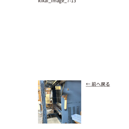
kikai_image_7-13
← 前へ戻る