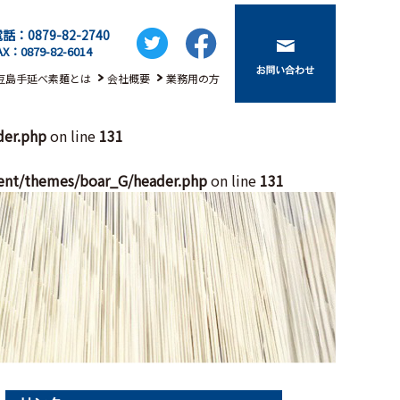
話：0879-82-2740
AX：0879-82-6014
豆島手延べ素麺とは
会社概要
業務用の方
der.php
on line
131
ent/themes/boar_G/header.php
on line
131