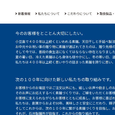
新着情報
私たちについて
こだわりについて
取扱製品・
今のお客様をとことん大切にしたい。
小豆島で４００年以上続くといわれる素麺。天日干しと手延べ製
お中元やお祝い事の贈り物に素麺が選ばれてきたのは、贈り先様
そして今では、普段の食生活になくてはならない存在となりまし
夏の暑い日、冷えた素麺は心も身体も穏やかにし、冬の寒い日、
私たちは４００年以上続く思いやりの詰まった素麺を誇りに思い
次の１００年に向けた新しい私たちの取り組みです。
お客様からのお電話ではご注文以外にも、嬉しいお声や励ましの
そのお声にお応えするべく素麺づくりでは、ご縁をいただくお客
お客様に支えられながらもお客様とともに成長し、お客様に喜ばれ
私たちは、創業からおよそ50年、美味しさと安全にこだわり、親
そしてこれからは、次の１００年に繋がる素麺づくりを目指し、
それが、石井製麺所が目指す、これからの取り組みです。