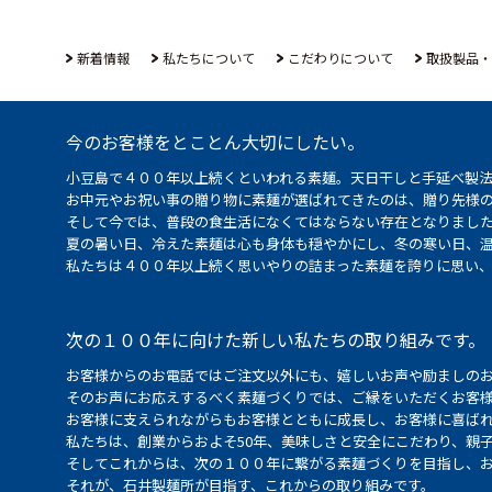
新着情報
私たちについて
こだわりについて
取扱製品・
今のお客様をとことん大切にしたい。
小豆島で４００年以上続くといわれる素麺。天日干しと手延べ製
お中元やお祝い事の贈り物に素麺が選ばれてきたのは、贈り先様
そして今では、普段の食生活になくてはならない存在となりまし
夏の暑い日、冷えた素麺は心も身体も穏やかにし、冬の寒い日、
私たちは４００年以上続く思いやりの詰まった素麺を誇りに思い
次の１００年に向けた新しい私たちの取り組みです。
お客様からのお電話ではご注文以外にも、嬉しいお声や励ましの
そのお声にお応えするべく素麺づくりでは、ご縁をいただくお客
お客様に支えられながらもお客様とともに成長し、お客様に喜ばれ
私たちは、創業からおよそ50年、美味しさと安全にこだわり、親
そしてこれからは、次の１００年に繋がる素麺づくりを目指し、
それが、石井製麺所が目指す、これからの取り組みです。