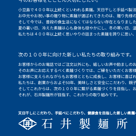
小豆島で４００年以上続くといわれる素麺。天日干しと手延べ製
お中元やお祝い事の贈り物に素麺が選ばれてきたのは、贈り先様
そして今では、普段の食生活になくてはならない存在となりまし
夏の暑い日、冷えた素麺は心も身体も穏やかにし、冬の寒い日、
私たちは４００年以上続く思いやりの詰まった素麺を誇りに思い
次の１００年に向けた新しい私たちの取り組みです。
お客様からのお電話ではご注文以外にも、嬉しいお声や励ましの
そのお声にお応えするべく素麺づくりでは、ご縁をいただくお客
お客様に支えられながらもお客様とともに成長し、お客様に喜ばれ
私たちは、創業からおよそ50年、美味しさと安全にこだわり、親
そしてこれからは、次の１００年に繋がる素麺づくりを目指し、
それが、石井製麺所が目指す、これからの取り組みです。
天日干しにこだわり、手延べにこだわり、健康食を目指した新しい素麺