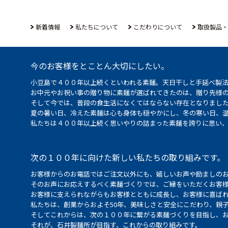
新着情報
私たちについて
こだわりについて
取扱製品・
今のお客様をとことん大切にしたい。
小豆島で４００年以上続くといわれる素麺。天日干しと手延べ製
お中元やお祝い事の贈り物に素麺が選ばれてきたのは、贈り先様
そして今では、普段の食生活になくてはならない存在となりまし
夏の暑い日、冷えた素麺は心も身体も穏やかにし、冬の寒い日、
私たちは４００年以上続く思いやりの詰まった素麺を誇りに思い
次の１００年に向けた新しい私たちの取り組みです。
お客様からのお電話ではご注文以外にも、嬉しいお声や励ましの
そのお声にお応えするべく素麺づくりでは、ご縁をいただくお客
お客様に支えられながらもお客様とともに成長し、お客様に喜ばれ
私たちは、創業からおよそ50年、美味しさと安全にこだわり、親
そしてこれからは、次の１００年に繋がる素麺づくりを目指し、
それが、石井製麺所が目指す、これからの取り組みです。