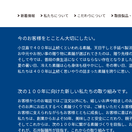
新着情報
私たちについて
こだわりについて
取扱製品・
今のお客様をとことん大切にしたい。
小豆島で４００年以上続くといわれる素麺。天日干しと手延べ製
お中元やお祝い事の贈り物に素麺が選ばれてきたのは、贈り先様
そして今では、普段の食生活になくてはならない存在となりまし
夏の暑い日、冷えた素麺は心も身体も穏やかにし、冬の寒い日、
私たちは４００年以上続く思いやりの詰まった素麺を誇りに思い
次の１００年に向けた新しい私たちの取り組みです。
お客様からのお電話ではご注文以外にも、嬉しいお声や励ましの
そのお声にお応えするべく素麺づくりでは、ご縁をいただくお客
お客様に支えられながらもお客様とともに成長し、お客様に喜ばれ
私たちは、創業からおよそ50年、美味しさと安全にこだわり、親
そしてこれからは、次の１００年に繋がる素麺づくりを目指し、
それが、石井製麺所が目指す、これからの取り組みです。