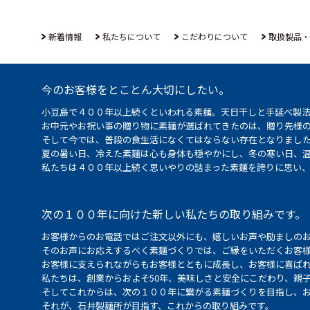
新着情報
私たちについて
こだわりについて
取扱製品・
今のお客様をとことん大切にしたい。
小豆島で４００年以上続くといわれる素麺。天日干しと手延べ製
お中元やお祝い事の贈り物に素麺が選ばれてきたのは、贈り先様
そして今では、普段の食生活になくてはならない存在となりまし
夏の暑い日、冷えた素麺は心も身体も穏やかにし、冬の寒い日、
私たちは４００年以上続く思いやりの詰まった素麺を誇りに思い
次の１００年に向けた新しい私たちの取り組みです。
お客様からのお電話ではご注文以外にも、嬉しいお声や励ましの
そのお声にお応えするべく素麺づくりでは、ご縁をいただくお客
お客様に支えられながらもお客様とともに成長し、お客様に喜ばれ
私たちは、創業からおよそ50年、美味しさと安全にこだわり、親
そしてこれからは、次の１００年に繋がる素麺づくりを目指し、
それが、石井製麺所が目指す、これからの取り組みです。