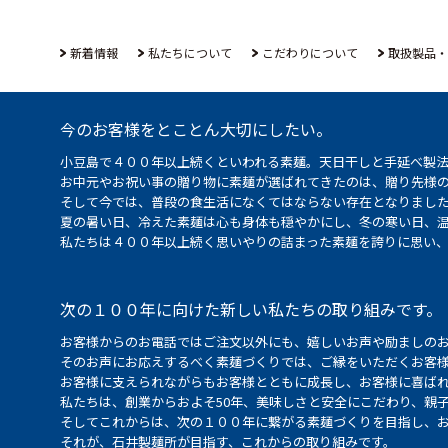
新着情報
私たちについて
こだわりについて
取扱製品・
今のお客様をとことん大切にしたい。
小豆島で４００年以上続くといわれる素麺。天日干しと手延べ製
お中元やお祝い事の贈り物に素麺が選ばれてきたのは、贈り先様
そして今では、普段の食生活になくてはならない存在となりまし
夏の暑い日、冷えた素麺は心も身体も穏やかにし、冬の寒い日、
私たちは４００年以上続く思いやりの詰まった素麺を誇りに思い
次の１００年に向けた新しい私たちの取り組みです。
お客様からのお電話ではご注文以外にも、嬉しいお声や励ましの
そのお声にお応えするべく素麺づくりでは、ご縁をいただくお客
お客様に支えられながらもお客様とともに成長し、お客様に喜ばれ
私たちは、創業からおよそ50年、美味しさと安全にこだわり、親
そしてこれからは、次の１００年に繋がる素麺づくりを目指し、
それが、石井製麺所が目指す、これからの取り組みです。